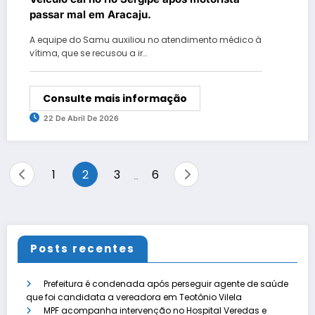
passar mal em Aracaju.
A equipe do Samu auxiliou no atendimento médico à
vítima, que se recusou a ir…
Consulte mais informação
22 De Abril De 2026
Paginação
1
2
3
6
…
de
posts
Posts recentes
Prefeitura é condenada após perseguir agente de saúde
que foi candidata a vereadora em Teotônio Vilela
MPF acompanha intervenção no Hospital Veredas e