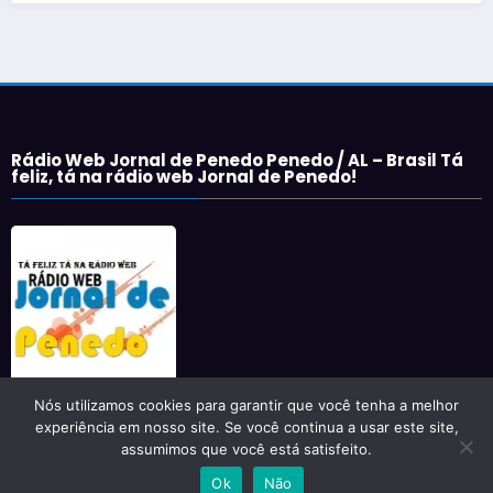
Rádio Web Jornal de Penedo Penedo / AL – Brasil Tá
feliz, tá na rádio web Jornal de Penedo!
Nós utilizamos cookies para garantir que você tenha a melhor
experiência em nosso site. Se você continua a usar este site,
assumimos que você está satisfeito.
Newscrunch - Magazine & Blog
WordPress
Tema 2026 | Powered By
Ok
Não
SpiceThemes