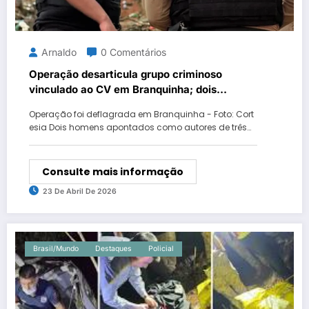
Arnaldo
0 Comentários
Operação desarticula grupo criminoso
vinculado ao CV em Branquinha; dois
envolvidos em homicídios morrem em troca
Operação foi deflagrada em Branquinha - Foto: Cort
de tiros com policiais.
esia Dois homens apontados como autores de três…
Consulte mais informação
23 De Abril De 2026
Brasil/Mundo
Destaques
Policial