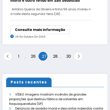
morto e outro ferido em São Sebastião
Antônio Queiroz de Oliveira e tinha 56 anos, morreu n
a noite desta segunda-feira (28).…
Consulte mais informação
29 De Outubro De 2024
Paginação
1
26
27
28
30
…
…
de
posts
Posts recentes
VÍDEO: Imagens mostram incêndio de grandes
proporções que destruiu fábrica de solventes em
Itaquaquecetuba (SP).
Denúncia de assédio moral e descontos indevidos contra