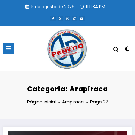
Pular
5 de agosto de 2026
11:11:35 PM
para
o
conteúdo
Categoria: Arapiraca
Página inicial
Arapiraca
Page 27