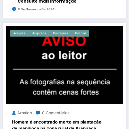
Consulte mais informação
8 De Novembro De 2024
Alagoas
Arapiraca
Destaques
Policial
Arnaldo
0 Comentários
Homem é encontrado morto em plantação
de mandioca na zona rural de Arapiraca.