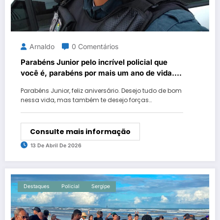
Arnaldo
0 Comentários
Parabéns Junior pelo incrível policial que
você é, parabéns por mais um ano de vida.
Continue com esse coração bom e generoso
Parabéns Junior, feliz aniversário. Desejo tudo de bom
que você tem..
nessa vida, mas também te desejo forças…
Consulte mais informação
13 De Abril De 2026
Destaques
Policial
Sergipe