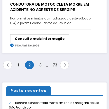
CONDUTORA DE MOTOCICLETA MORRE EM
ACIDENTE NO AGRESTE DE SERGIPE
Nos primeiros minutos da madrugada deste sábado
(04) a jovem Daiane Santos de Jesus de…
Consulte mais informação
5 De Abril De 2026
Paginação
1
2
3
73
…
de
posts
Posts recentes
Homem é encontrado morto em ilha às margens do Rio
São Francisco.