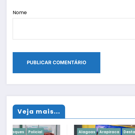
Nome
Veja mais...
Alagoas
Arapiraca
Destaques
Alagoas