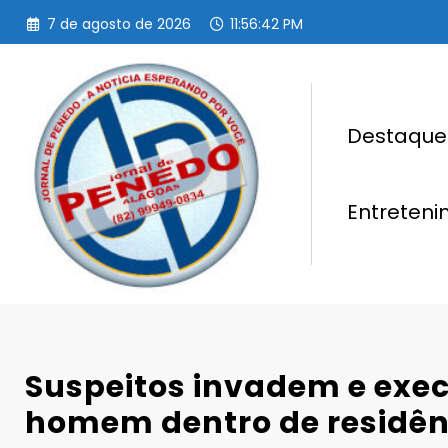
Pular
7 de agosto de 2026
11:56:43 PM
para
o
conteúdo
Destaque
Entreten
Suspeitos invadem e ex
homem dentro de residên