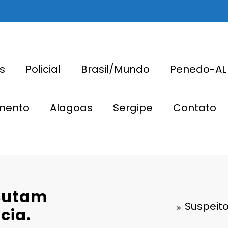
s
Policial
Brasil/Mundo
Penedo-AL
imento
Alagoas
Sergipe
Contato
ecutam
Suspeit
cia.