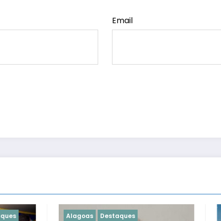
Email
Destaques
Alagoas
Destaques