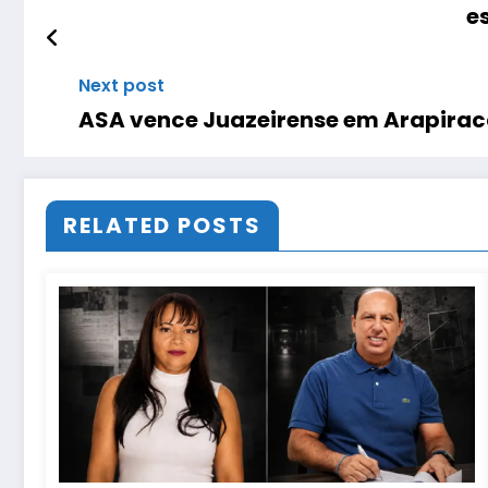
e
Next post
ASA vence Juazeirense em Arapiraca
RELATED POSTS