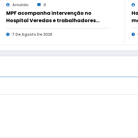
Arnaldo
0
MPF acompanha intervenção no
Ho
Hospital Veredas e trabalhadores
ma
mantêm estado de greve por salários
pendentes.
7 De Agosto De 2026