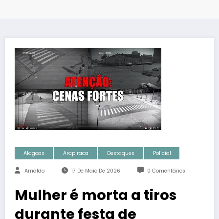
Alagoas
Arapiraca
Destaques
Policial
Arnaldo
17 De Maio De 2026
0 Comentários
Mulher é morta a tiros
durante festa de