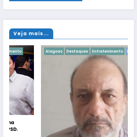
Veja mais...
Alagoas
Destaques
Entretenimento
Penedo-AL