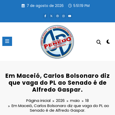
Pular
7 de agosto de 2026
5:51:19 PM
para
o
conteúdo
Em Maceió, Carlos Bolsonaro diz
que vaga do PL ao Senado é de
Alfredo Gaspar.
Página inicial
2026
maio
18
Em Maceió, Carlos Bolsonaro diz que vaga do PL ao
Senado é de Alfredo Gaspar.