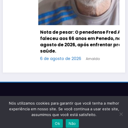
Nota de pesar: O penedense Fred Alencar
faleceu aos 66 anos em Penedo, no dia 5 de
agosto de 2026, após enfrentar problemas de
saúde.
6 de agosto de 2026
Arnaldo
Rádio Web Jornal de Penedo Penedo / AL – Brasil Tá
Nós utilizamos cookies para garantir que você tenha a melhor
feliz, tá na rádio web Jornal de Penedo!
experiência em nosso site. Se você continua a usar este site,
assumimos que você está satisfeito.
Ok
Não