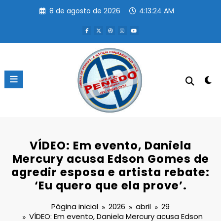
Pular
8 de agosto de 2026
4:13:24 AM
para
o
conteúdo
VÍDEO: Em evento, Daniela
Mercury acusa Edson Gomes de
agredir esposa e artista rebate:
‘Eu quero que ela prove’.
Página inicial
2026
abril
29
VÍDEO: Em evento, Daniela Mercury acusa Edson