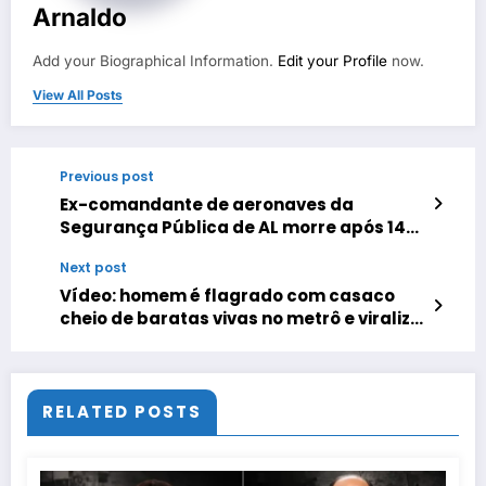
Arnaldo
Add your Biographical Information.
Edit your Profile
now.
View All Posts
Previous post
Ex-comandante de aeronaves da
Segurança Pública de AL morre após 14
meses internado depois de tiro de fuzil no
Next post
RJ.
Vídeo: homem é flagrado com casaco
cheio de baratas vivas no metrô e viraliza
nas redes sociais.
RELATED POSTS