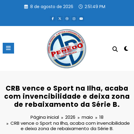
Pular
8 de agosto de 2026
2:51:49 PM
para
o
conteúdo
CRB vence o Sport na Ilha, acaba
com invencibilidade e deixa zona
de rebaixamento da Série B.
Página inicial
2026
maio
18
CRB vence o Sport na Ilha, acaba com invencibilidade
e deixa zona de rebaixamento da Série B.