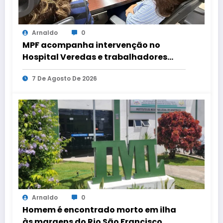
Arnaldo
0
MPF acompanha intervenção no
Hospital Veredas e trabalhadores
mantêm estado de greve por salários
7 De Agosto De 2026
pendentes.
Arnaldo
0
Homem é encontrado morto em ilha
às margens do Rio São Francisco.