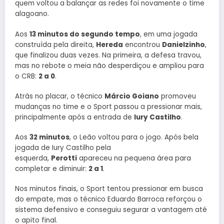
quem voltou a balançar as redes foi novamente o time
alagoano.
Aos
13 minutos do segundo tempo
, em uma jogada
construída pela direita,
Hereda
encontrou
Danielzinho
,
que finalizou duas vezes. Na primeira, a defesa travou,
mas no rebote o meia não desperdiçou e ampliou para
o CRB:
2 a 0
.
Atrás no placar, o técnico
Márcio Goiano
promoveu
mudanças no time e o Sport passou a pressionar mais,
principalmente após a entrada de
Iury Castilho
.
Aos
32 minutos
, o Leão voltou para o jogo. Após bela
jogada de Iury Castilho pela
esquerda,
Perotti
apareceu na pequena área para
completar e diminuir:
2 a 1
.
Nos minutos finais, o Sport tentou pressionar em busca
do empate, mas o técnico Eduardo Barroca reforçou o
sistema defensivo e conseguiu segurar a vantagem até
o apito final.