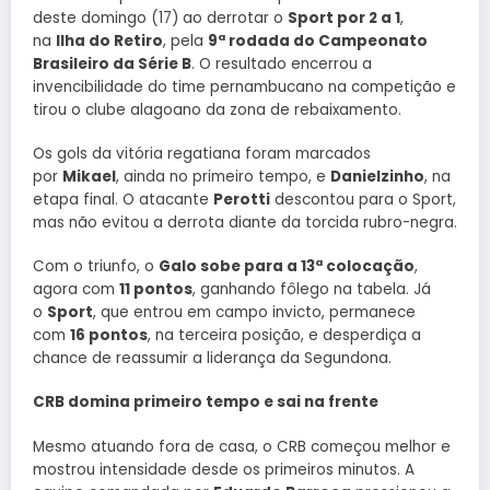
deste domingo (17) ao derrotar o
Sport por 2 a 1
,
na
Ilha do Retiro
, pela
9ª rodada do Campeonato
Brasileiro da Série B
. O resultado encerrou a
invencibilidade do time pernambucano na competição e
tirou o clube alagoano da zona de rebaixamento.
Os gols da vitória regatiana foram marcados
por
Mikael
, ainda no primeiro tempo, e
Danielzinho
, na
etapa final. O atacante
Perotti
descontou para o Sport,
mas não evitou a derrota diante da torcida rubro-negra.
Com o triunfo, o
Galo sobe para a 13ª colocação
,
agora com
11 pontos
, ganhando fôlego na tabela. Já
o
Sport
, que entrou em campo invicto, permanece
com
16 pontos
, na terceira posição, e desperdiça a
chance de reassumir a liderança da Segundona.
CRB domina primeiro tempo e sai na frente
Mesmo atuando fora de casa, o CRB começou melhor e
mostrou intensidade desde os primeiros minutos. A