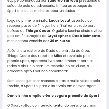
equipe comandada por
Eduardo Barroca
pressionou a
saída de bola do adversário, limitou os espaços do
Sport e criou as melhores oportunidades.
Logo no primeiro minuto,
Lucas Lovat
assustou ao
receber passe de Thiaguinho e finalizar cruzado para
defesa de
Thiago Couto
. O goleiro leonino ainda evitou
gols em finalizações de
Crystopher
e
Dadá Belmonte
,
mas acabou vencido aos
39 minutos
.
Após chute rasteiro de Dadá da entrada da área,
Thiago Couto deu rebote e
Mikael
, revelado pelo
próprio Sport, apareceu livre para empurrar para as
redes e abrir o placar. Em respeito ao ex-clube, o
atacante optou por não comemorar.
Sem conseguir criar chances claras e muito vaiado pela
torcida, o Sport foi para o intervalo em desvantagem.
Danielzinho amplia e Galo segura pressão do Sport
O Sport voltou do intervalo tentando pressionar, mas