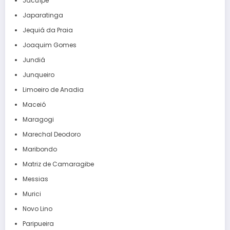
Jacuípe
Japaratinga
Jequiá da Praia
Joaquim Gomes
Jundiá
Junqueiro
Limoeiro de Anadia
Maceió
Maragogi
Marechal Deodoro
Maribondo
Matriz de Camaragibe
Messias
Murici
Novo Lino
Paripueira