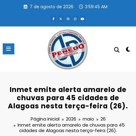
Pular
7 de agosto de 2026
3:59:45 AM
para
o
conteúdo
Inmet emite alerta amarelo de
chuvas para 45 cidades de
Alagoas nesta terça-feira (26).
Página inicial
2026
maio
26
Inmet emite alerta amarelo de chuvas para 45
cidades de Alagoas nesta terça-feira (26).