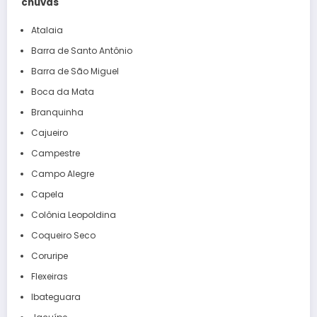
chuvas
Atalaia
Barra de Santo Antônio
Barra de São Miguel
Boca da Mata
Branquinha
Cajueiro
Campestre
Campo Alegre
Capela
Colônia Leopoldina
Coqueiro Seco
Coruripe
Flexeiras
Ibateguara