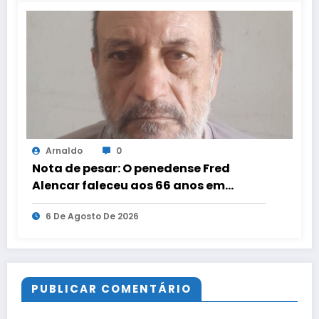
Arnaldo
0
Nota de pesar: O penedense Fred
Alencar faleceu aos 66 anos em
Penedo, no dia 5 de agosto de 2026,
6 De Agosto De 2026
após enfrentar problemas de saúde.
PUBLICAR COMENTÁRIO