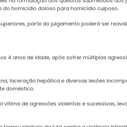
des na formulação dos quesitos submetidos aos j
o do homicídio doloso para homicídio culposo.
superiores, parte do julgamento poderá ser reaval
aos 4 anos de idade, após sofrer múltiplas agres
na, laceração hepática e diversas lesões incompa
te doméstico.
i vítima de agressões violentas e sucessivas, le
ornou símbolo da luta contra a violência infantil 