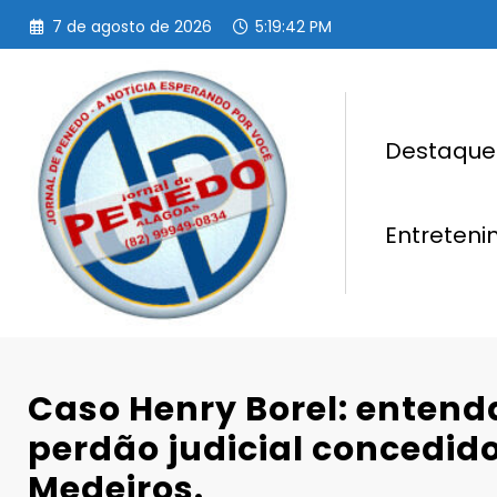
Pular
7 de agosto de 2026
5:19:43 PM
para
o
conteúdo
Destaque
Entreten
Caso Henry Borel: entenda
perdão judicial concedid
Medeiros.