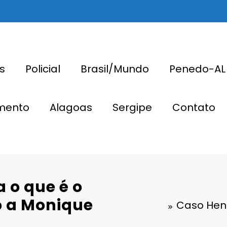
s
Policial
Brasil/Mundo
Penedo-AL
imento
Alagoas
Sergipe
Contato
 o que é o
o a Monique
Caso Henr