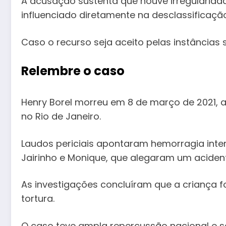
A acusação sustenta que houve irregularida
influenciado diretamente na desclassificaçã
Caso o recurso seja aceito pelas instâncias 
Relembre o caso
Henry Borel morreu em 8 de março de 2021, 
no Rio de Janeiro.
Laudos periciais apontaram hemorragia inter
Jairinho e Monique, que alegaram um aciden
As investigações concluíram que a criança fo
tortura.
O caso teve ampla repercussão nacional e se t