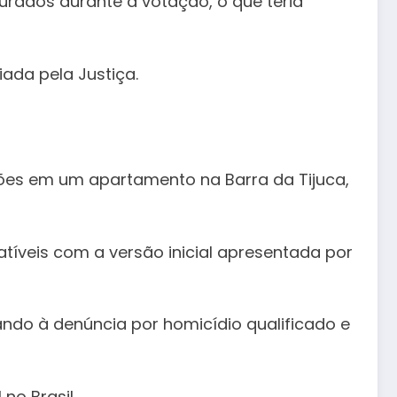
urados durante a votação, o que teria
iada pela Justiça.
sões em um apartamento na Barra da Tijuca,
tíveis com a versão inicial apresentada por
vando à denúncia por homicídio qualificado e
no Brasil.